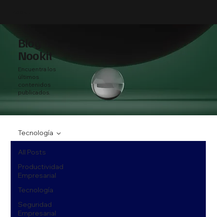
nookit
Blog
Nookit
Encuentra los
últimos
contenidos
publicados.
Tecnología
All Posts
Productividad
Empresarial
Tecnología
Seguridad
Empresarial